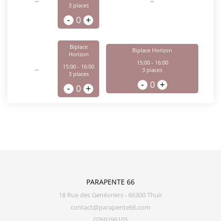
-
-
3
places
-
0
+
Biplace
Biplace Horizon
Horizon
15:00 - 16:00
-
15:00 - 16:00
3
places
3
places
-
0
+
-
0
+
PARAPENTE 66
18 Rue des Genévriers - 66300 Thuir
contact@parapente66.com
0769296105